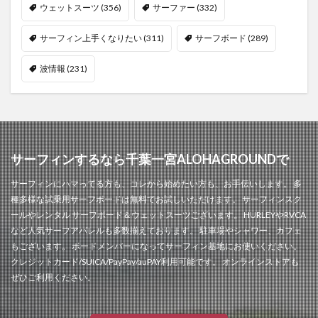
ウェットスーツ
(356)
サーファー
(332)
サーフィン上手くなりたい
(311)
サーフボード
(289)
波情報
(231)
サーフィンするなら千葉一宮ALOHAGROUNDで
サーフィンにハマってる方も、コレから始めたい方も、お手伝いします。 多
種多様な試乗用サーフボードは無料でお試しいただけます。 サーフィンスク
ールやレンタル サーフボード＆ウェットスーツございます。 HURLEYやRVCA
など人気サーフアパレルも多数揃えております。 駐車場やシャワー、カフェ
もございます。 ボードメンバーになってサーフィン基地にお使いください。
クレジットカード/SUICA/PayPay/auPAY利用可能です。 オンラインストアも
ぜひご利用ください。