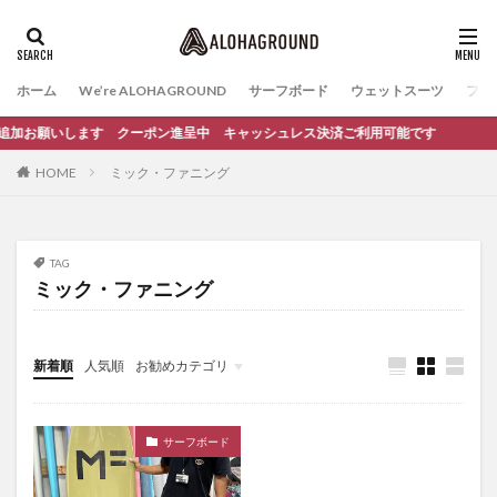
ホーム
We’re ALOHAGROUND
サーフボード
ウェットスーツ
ファ
友だち追加お願いします クーポン進呈中 キャッシュレス決済ご利用可能です
HOME
ミック・ファニング
TAG
ミック・ファニング
新着順
人気順
お勧めカテゴリ
イベント
サーフィンスクール
サーフボード