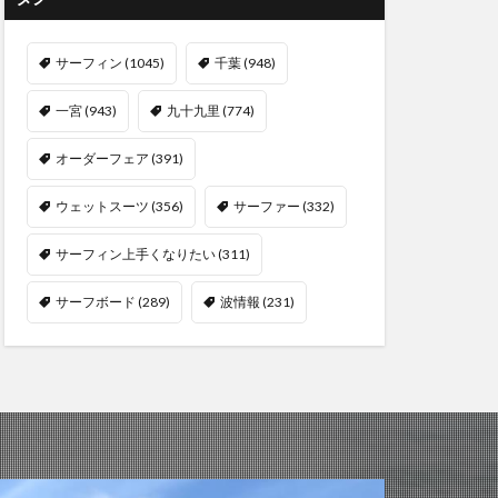
サーフィン
(1045)
千葉
(948)
一宮
(943)
九十九里
(774)
オーダーフェア
(391)
ウェットスーツ
(356)
サーファー
(332)
サーフィン上手くなりたい
(311)
サーフボード
(289)
波情報
(231)