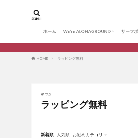
ホーム
We’re ALOHAGROUND
サーフ
お問合せ
サーフ
ARAK
VESS
WISDO
HOME
ラッピング無料
TAG
ラッピング無料
新着順
人気順
お勧めカテゴリ