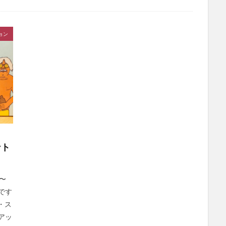
ョン
ント
〜
です
ン・ス
アッ