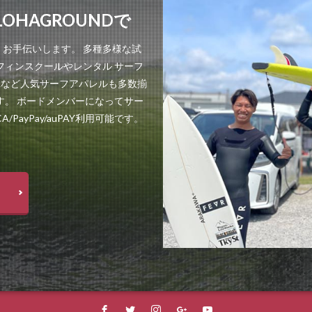
HAGROUNDで
お手伝いします。 多種多様な試
フィンスクールやレンタル サーフ
CAなど人気サーフアパレルも多数揃
す。 ボードメンバーになってサー
PayPay/auPAY利用可能です。