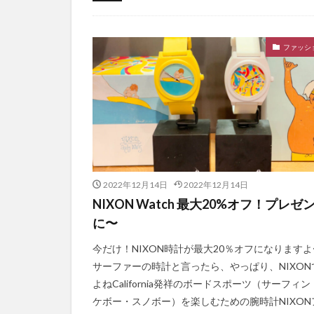
イベント
サーフィンスクール
ファッシ
2022年12月14日
2022年12月14日
NIXON Watch 最大20%オフ！プレゼ
に〜
今だけ！NIXON時計が最大20％オフになりますよ
サーファーの時計と言ったら、やっぱり、NIXON
よねCalifornia発祥のボードスポーツ（サーフィ
ケボー・スノボー）を楽しむための腕時計NIXON