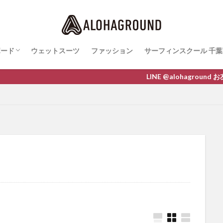
ボード
ウェットスーツ
ファッション
サーフィンスクール 千葉
ボード最新情報
AWA
O
M LINE
サーフィンスクールレ
LINE @alohaground お友