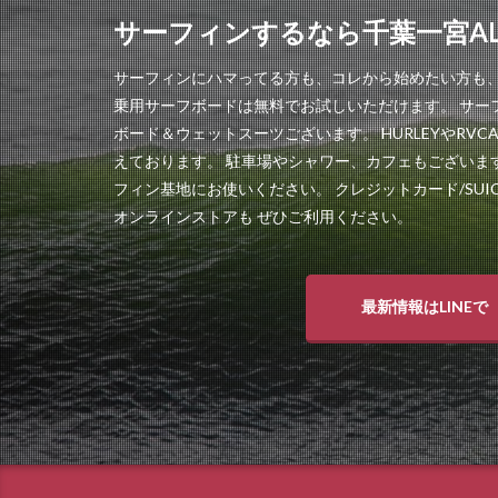
サーフィンするなら千葉一宮ALO
サーフィンにハマってる方も、コレから始めたい方も、
乗用サーフボードは無料でお試しいただけます。 サー
ボード＆ウェットスーツございます。 HURLEYやRV
えております。 駐車場やシャワー、カフェもございま
フィン基地にお使いください。 クレジットカード/SUICA/
オンラインストアも ぜひご利用ください。
最新情報はLINEで