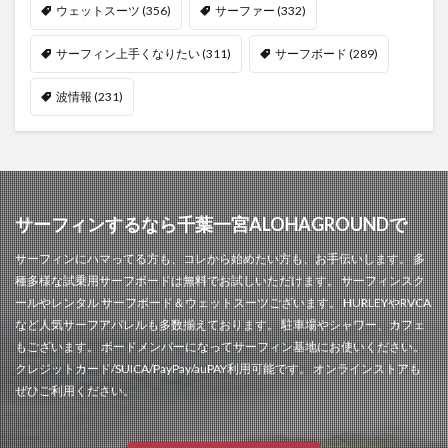
ウェットスーツ
(356)
サーファー
(332)
サーフィン上手くなりたい
(311)
サーフボード
(289)
波情報
(231)
サーフィンするなら千葉一宮ALOHAGROUNDで
サーフィンにハマってる方も、コレから始めたい方も、お手伝いします。 多
種多様な試乗用サーフボードは無料でお試しいただけます。 サーフィンスク
ールやレンタル サーフボード＆ウェットスーツございます。 HURLEYやRVCA
など人気サーフアパレルも多数揃えております。 駐車場やシャワー、カフェ
もございます。 ボードメンバーになってサーフィン基地にお使いください。
クレジットカード/SUICA/PayPay/auPAY利用可能です。 オンラインストアも
ぜひご利用ください。