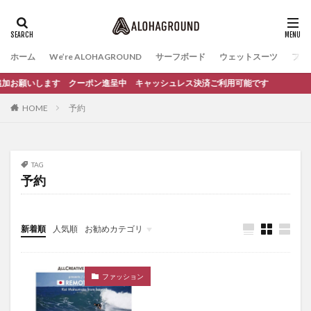
ホーム
We’re ALOHAGROUND
サーフボード
ウェットスーツ
ファ
だち追加お願いします クーポン進呈中 キャッシュレス決済ご利用可能です
HOME
予約
TAG
予約
新着順
人気順
お勧めカテゴリ
イベント
サーフィンスクール
ファッション