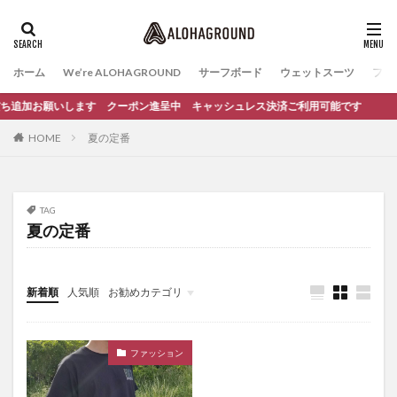
ホーム
We’re ALOHAGROUND
サーフボード
ウェットスーツ
ファ
お友だち追加お願いします クーポン進呈中 キャッシュレス決済ご利用可能です
HOME
夏の定番
TAG
夏の定番
新着順
人気順
お勧めカテゴリ
イベント
サーフィンスクール
ファッション