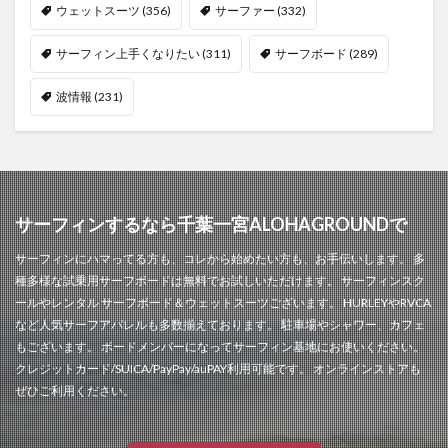
ウェットスーツ
(356)
サーファー
(332)
サーフィン上手くなりたい
(311)
サーフボード
(289)
波情報
(231)
サーフィンするなら千葉一宮ALOHAGROUNDで
サーフィンにハマってる方も、コレから始めたい方も、お手伝いします。 多
種多様な試乗用サーフボードは無料でお試しいただけます。 サーフィンスク
ールやレンタル サーフボード＆ウェットスーツございます。 HURLEYやRVCA
など人気サーフアパレルも多数揃えております。 駐車場やシャワー、カフェ
もございます。 ボードメンバーになってサーフィン基地にお使いください。
クレジットカード/SUICA/PayPay/auPAY利用可能です。 オンラインストアも
ぜひご利用ください。