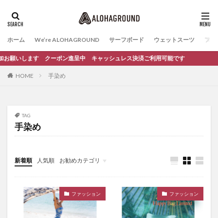
ホーム
We’re ALOHAGROUND
サーフボード
ウェットスーツ
ファ
ち追加お願いします クーポン進呈中 キャッシュレス決済ご利用可能です
HOME
手染め
TAG
手染め
新着順
人気順
お勧めカテゴリ
イベント
サーフィンスクール
ファッション
ファッション