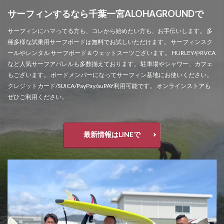
サーフィンするなら千葉一宮ALOHAGROUNDで
サーフィンにハマってる方も、コレから始めたい方も、お手伝いします。 多
種多様な試乗用サーフボードは無料でお試しいただけます。 サーフィンスク
ールやレンタル サーフボード＆ウェットスーツございます。 HURLEYやRVCA
など人気サーフアパレルも多数揃えております。 駐車場やシャワー、カフェ
もございます。 ボードメンバーになってサーフィン基地にお使いください。
クレジットカード/SUICA/PayPay/auPAY利用可能です。 オンラインストアも
ぜひご利用ください。
最新情報はLINEで