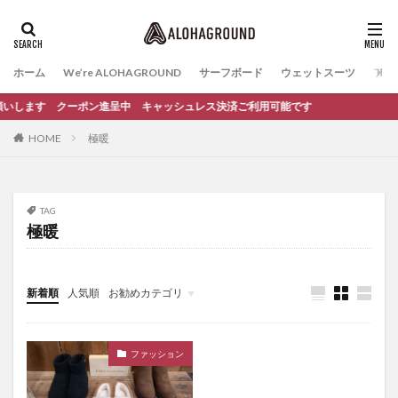
ホーム
We’re ALOHAGROUND
サーフボード
ウェットスーツ
ファ
お願いします クーポン進呈中 キャッシュレス決済ご利用可能です
HOME
極暖
TAG
極暖
新着順
人気順
お勧めカテゴリ
イベント
サーフィンスクール
ファッション