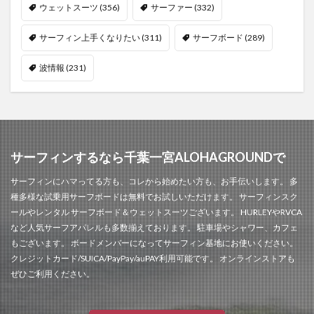
ウェットスーツ
(356)
サーファー
(332)
サーフィン上手くなりたい
(311)
サーフボード
(289)
波情報
(231)
サーフィンするなら千葉一宮ALOHAGROUNDで
サーフィンにハマってる方も、コレから始めたい方も、お手伝いします。 多
種多様な試乗用サーフボードは無料でお試しいただけます。 サーフィンスク
ールやレンタル サーフボード＆ウェットスーツございます。 HURLEYやRVCA
など人気サーフアパレルも多数揃えております。 駐車場やシャワー、カフェ
もございます。 ボードメンバーになってサーフィン基地にお使いください。
クレジットカード/SUICA/PayPay/auPAY利用可能です。 オンラインストアも
ぜひご利用ください。