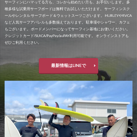
サーフィンにハマってる方も、コレから始めたい方も、お手伝いします。 多
種多様な試乗用サーフボードは無料でお試しいただけます。 サーフィンスク
ールやレンタル サーフボード＆ウェットスーツございます。 HURLEYやRVCA
など人気サーフアパレルも多数揃えております。 駐車場やシャワー、カフェ
もございます。 ボードメンバーになってサーフィン基地にお使いください。
クレジットカード/SUICA/PayPay/auPAY利用可能です。 オンラインストアも
ぜひご利用ください。
最新情報はLINEで