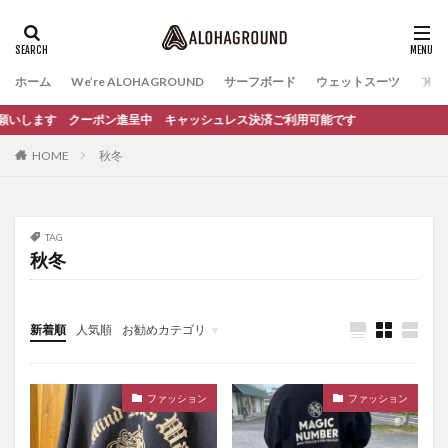
ホーム
We’re ALOHAGROUND
サーフボード
ウェットスーツ
ファ
お願いします クーポン進呈中 キャッシュレス決済ご利用可能です
HOME
秋冬
TAG
秋冬
新着順
人気順
お勧めカテゴリ
イベント
サーフィンスクール
ファッション
ファッション