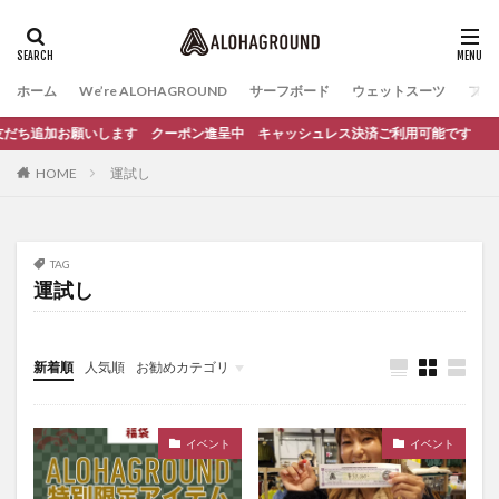
ホーム
We’re ALOHAGROUND
サーフボード
ウェットスーツ
ファ
 お友だち追加お願いします クーポン進呈中 キャッシュレス決済ご利用可能です
HOME
運試し
TAG
運試し
新着順
人気順
お勧めカテゴリ
イベント
サーフィンスクール
イベント
イベント