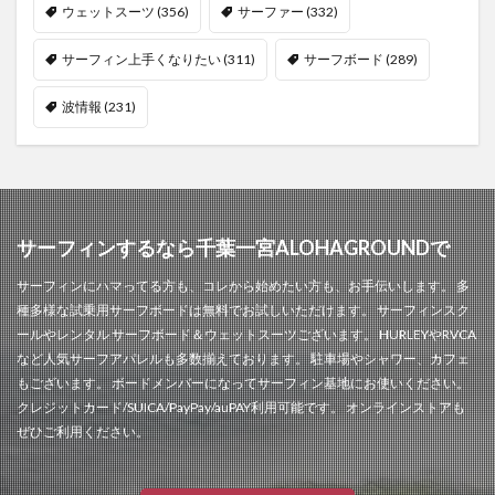
ウェットスーツ
(356)
サーファー
(332)
サーフィン上手くなりたい
(311)
サーフボード
(289)
波情報
(231)
サーフィンするなら千葉一宮ALOHAGROUNDで
サーフィンにハマってる方も、コレから始めたい方も、お手伝いします。 多
種多様な試乗用サーフボードは無料でお試しいただけます。 サーフィンスク
ールやレンタル サーフボード＆ウェットスーツございます。 HURLEYやRVCA
など人気サーフアパレルも多数揃えております。 駐車場やシャワー、カフェ
もございます。 ボードメンバーになってサーフィン基地にお使いください。
クレジットカード/SUICA/PayPay/auPAY利用可能です。 オンラインストアも
ぜひご利用ください。