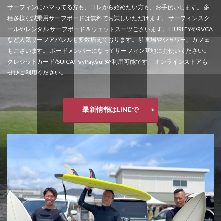
サーフィンにハマってる方も、コレから始めたい方も、お手伝いします。 多
種多様な試乗用サーフボードは無料でお試しいただけます。 サーフィンスク
ールやレンタル サーフボード＆ウェットスーツございます。 HURLEYやRVCA
など人気サーフアパレルも多数揃えております。 駐車場やシャワー、カフェ
もございます。 ボードメンバーになってサーフィン基地にお使いください。
クレジットカード/SUICA/PayPay/auPAY利用可能です。 オンラインストアも
ぜひご利用ください。
最新情報はLINEで