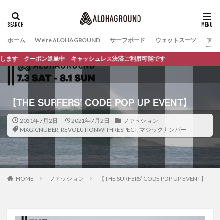
ホーム
We’re ALOHAGROUND
サーフボード
ウェットスーツ
ファ
す クーポン進呈中 キャッシュレス決済ご利用可能です
【THE SURFERS’ CODE POP UP EVENT】
2021年7月2日
2021年7月2日
ファッション
MAGICNUBER
,
REVOLUTIONWITHRESPECT
,
マジックナンバー
HOME
ファッション
【THE SURFERS’ CODE POP UP EVENT】