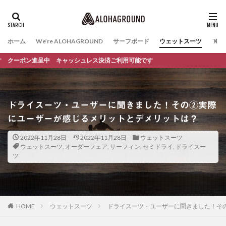
ホーム
We’re ALOHAGROUND
サーフボード
ウェットスーツ
ファ
ン進呈中 キャッシュレス決済ご利用可能です
ドライスーツ・ユーザーに聞きました！その②実際
にユーザーが感じるメリットとデメリットは？
2022年11月28日
2022年11月28日
ウェットスーツ
ウェットスーツ
,
オーダーフェア
,
サーフィン
,
セミドライ
,
ドライスー
ツ
HOME
ウェットスーツ
ドライスーツ・ユーザーに聞きました！そ