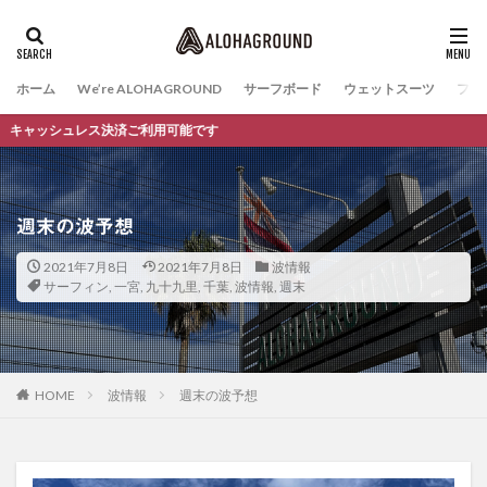
ホーム
We’re ALOHAGROUND
サーフボード
ウェットスーツ
ファ
レス決済ご利用可能です
週末の波予想
2021年7月8日
2021年7月8日
波情報
サーフィン
,
一宮
,
九十九里
,
千葉
,
波情報
,
週末
HOME
波情報
週末の波予想