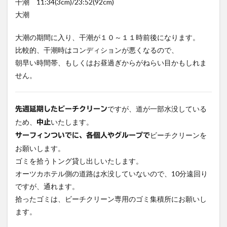
干潮 11:34(3cm)/23:52(92cm)
大潮
大潮の期間に入り、干潮が１０～１１時前後になります。
比較的、干潮時はコンディションが悪くなるので、
朝早い時間帯、もしくはお昼過ぎからがねらい目かもしれま
せん。
ですが、道が一部水没している
先週延期したビーチクリーン
ため、
いたします。
中止
ビーチクリーンを
サーフィンついでに、各個人やグループで
お願いします。
ゴミを拾うトング貸し出しいたします。
オーツカホテル側の道路は水没していないので、10分遠回り
ですが、通れます。
拾ったゴミは、ビーチクリーン専用のゴミ集積所にお願いし
ます。