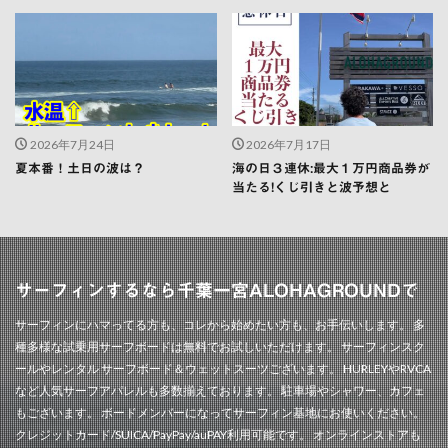
2026年7月24日
2026年7月17日
夏本番！土日の波は？
海の日３連休:最大１万円商品券が
当たる!くじ引きと波予想と
サーフィンするなら千葉一宮ALOHAGROUNDで
サーフィンにハマってる方も、コレから始めたい方も、お手伝いします。 多
種多様な試乗用サーフボードは無料でお試しいただけます。 サーフィンスク
ールやレンタル サーフボード＆ウェットスーツございます。 HURLEYやRVCA
など人気サーフアパレルも多数揃えております。 駐車場やシャワー、カフェ
もございます。 ボードメンバーになってサーフィン基地にお使いください。
クレジットカード/SUICA/PayPay/auPAY利用可能です。 オンラインストアも