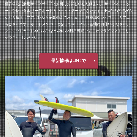
種多様な試乗用サーフボードは無料でお試しいただけます。 サーフィンスク
ールやレンタル サーフボード＆ウェットスーツございます。 HURLEYやRVCA
など人気サーフアパレルも多数揃えております。 駐車場やシャワー、カフェ
もございます。 ボードメンバーになってサーフィン基地にお使いください。
クレジットカード/SUICA/PayPay/auPAY利用可能です。 オンラインストアも
ぜひご利用ください。
最新情報はLINEで