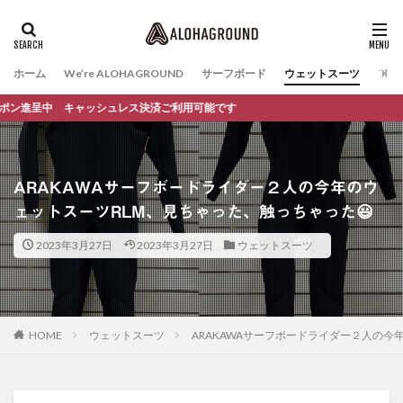
ホーム
We’re ALOHAGROUND
サーフボード
ウェットスーツ
ファ
ャッシュレス決済ご利用可能です
ARAKAWAサーフボードライダー２人の今年のウ
ェットスーツRLM、見ちゃった、触っちゃった😃
2023年3月27日
2023年3月27日
ウェットスーツ
HOME
ウェットスーツ
ARAKAWAサーフボードライダー２人の今