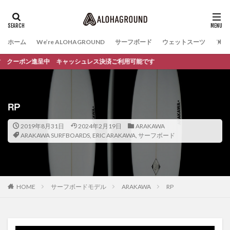
ホーム
We’re ALOHAGROUND
サーフボード
ウェットスーツ
ファ
クーポン進呈中 キャッシュレス決済ご利用可能です
RP
2019年8月31日
2024年2月19日
ARAKAWA
ARAKAWA SURFBOARDS
,
ERIC ARAKAWA
,
サーフボード
HOME
サーフボードモデル
ARAKAWA
RP