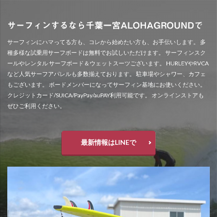
サーフィンするなら千葉一宮ALOHAGROUNDで
サーフィンにハマってる方も、コレから始めたい方も、お手伝いします。 多
種多様な試乗用サーフボードは無料でお試しいただけます。 サーフィンスク
ールやレンタル サーフボード＆ウェットスーツございます。 HURLEYやRVCA
など人気サーフアパレルも多数揃えております。 駐車場やシャワー、カフェ
もございます。 ボードメンバーになってサーフィン基地にお使いください。
クレジットカード/SUICA/PayPay/auPAY利用可能です。 オンラインストアも
ぜひご利用ください。
最新情報はLINEで