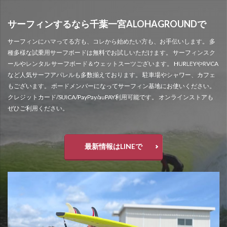
サーフィンするなら千葉一宮ALOHAGROUNDで
サーフィンにハマってる方も、コレから始めたい方も、お手伝いします。 多
種多様な試乗用サーフボードは無料でお試しいただけます。 サーフィンスク
ールやレンタル サーフボード＆ウェットスーツございます。 HURLEYやRVCA
など人気サーフアパレルも多数揃えております。 駐車場やシャワー、カフェ
もございます。 ボードメンバーになってサーフィン基地にお使いください。
クレジットカード/SUICA/PayPay/auPAY利用可能です。 オンラインストアも
ぜひご利用ください。
最新情報はLINEで