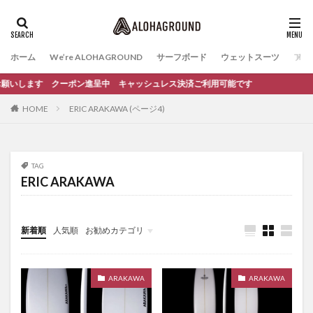
ホーム
We’re ALOHAGROUND
サーフボード
ウェットスーツ
ファ
加お願いします クーポン進呈中 キャッシュレス決済ご利用可能です
HOME
ERIC ARAKAWA (ページ4)
TAG
ERIC ARAKAWA
新着順
人気順
お勧めカテゴリ
イベント
サーフィンスクール
ARAKAWA
ARAKAWA