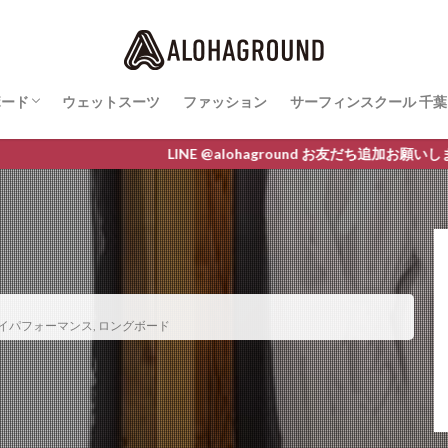
ボード
ウェットスーツ
ファッション
サーフィンスクール 千葉
ボード最新情報
AWA
O
M LINE
サーフィンスクールレ
LINE @alohaground お友だち追加お願いします クー
イパフォーマンス
,
ロングボード