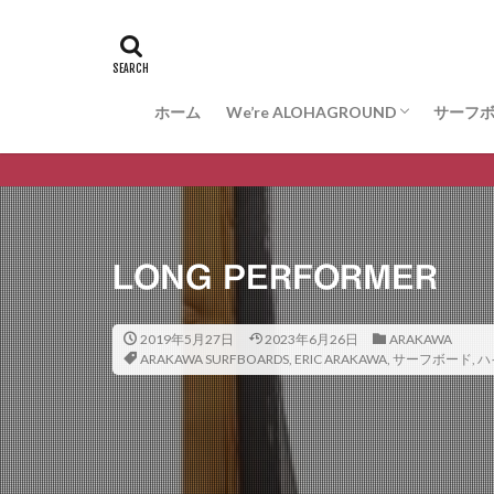
ホーム
We’re ALOHAGROUND
サーフ
お問合せ
サーフ
ARAK
VESS
WISDO
LONG PERFORMER
2019年5月27日
2023年6月26日
ARAKAWA
ARAKAWA SURFBOARDS
,
ERIC ARAKAWA
,
サーフボード
,
ハ