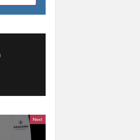
！
Next